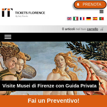
PRENOTA
0 articoli
nel tuo
carrello
Visite Musei di Firenze con Guida Privata
Fai un Preventivo!