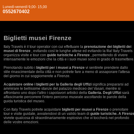
Lunedì-venerdì 9,00- 15,00
0552670402
Biglietti musei Firenze
Italy Travels è il tour operator con cui effettuare la
prenotazione dei biglietti dei
musei di firenze
, evitando così le lunghe attese ed evitando la fila! Italy Travels
organizza visite e tour con
guide turistiche a Firenze
, permettendo di vivere
intensamente le emozioni che la città e i suoi musei sono in grado di trasmettere
Prenotando subito i
biglietti per i musei a Firenze
vi sentirete prendere dallo
stile rinascimentale della città e non potrete fare a meno di assaporare l'attesa
del giorno in cui soggiornerete a Firenze.
Acquistare online i biglietti per la Galleria degli Uffizi
significa prepararsi ad
ammirare le bellissime stanze del palazzo mediceo del Vasari, mentre si
affrontano uno dopo l'altro i capolavori artistici della
Galleria. Degli Uffizi
sarà
affascinante percorrere l'intero percorso museale ascoltando le parole della
guida turistica del museo.
Con Italy Travels potrete acquistare
biglietti per musei a Firenze
o prenotare
tour e visite guidate, avvalendovi di un valido team di
guide turistiche. A Firenz
vivrete qualcosa di straordinariamente esplosivo che vi toccherà nel profondo
delle vostre emozioni.