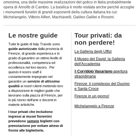
omonima, una delle massime realizzazioni del gotico in Italia probabilmente
opera di
Arnolfo di Cambio. La basilica è molto visitata anche perchè accoglie
i monumenti funebri di grandi esponenti della cultura italiana tra cui:
Michelangelo, Vittorio Alfieri, Machiavelli, Galileo Galilei e Rossini.
Le nostre guide
Tour privati: da
non perdere!
Tutte le guide di Italy Travels sono
guide autorizzate
dalla provincia di
La Galleria degli Uffizi
Firenze, di grande esperienza e in
grado di garantire un ottimo livello di
Il Museo del David: la Galleria
professionalità, competenza ed
dell'Accademia
eccellenza nel loro lavoro. Per
Il
Corridoio Vasariano
apertura
questo il nostro staff è
straordinaria
costantemente impegnato nel
garantire un
servizio di altissima
Firenze: il complesso del Duomo
qualità
ai nostri clienti mettendo loro
e Santa Croce
a disposizione le migliori guide che
lavorano sulla piazza di Firenze, per
Firenze in un giorno!
lo più storici dell'arte e docenti in
materie artistiche.
Michelangelo a Firenze
I tour privati che includono
ingressi ai musei fiorentini
prevedono
sempre
biglietti con
prenotazione per evitare attese di
fronte alle biglietterie.