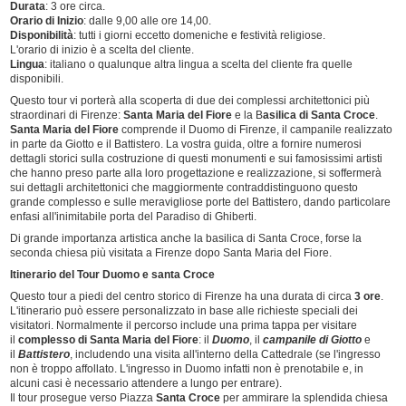
Durata
: 3 ore circa.
Orario di Inizio
: dalle 9,00 alle ore 14,00.
Disponibilità
: tutti i giorni eccetto domeniche e festività religiose.
L'orario di inizio è a scelta del cliente.
Lingua
: italiano o qualunque altra lingua a scelta del cliente fra quelle
disponibili.
Questo tour vi porterà alla scoperta di due dei complessi architettonici più
straordinari di Firenze:
Santa Maria del Fiore
e la B
asilica di Santa Croce
.
Santa Maria del Fiore
comprende il Duomo di Firenze, il campanile realizzato
in parte da Giotto e il Battistero. La vostra guida, oltre a fornire numerosi
dettagli storici sulla costruzione di questi monumenti e sui famosissimi artisti
che hanno preso parte alla loro progettazione e realizzazione,
si soffermerà
sui dettagli architettonici che maggiormente contraddistinguono questo
grande complesso e sulle meravigliose porte del Battistero, dando particolare
enfasi all'inimitabile porta del Paradiso di Ghiberti.
Di grande importanza artistica anche la basilica di Santa Croce, forse la
seconda chiesa più visitata a Firenze dopo Santa Maria del Fiore.
Itinerario del Tour Duomo e santa Croce
Questo tour a piedi del centro storico di Firenze ha una durata di circa
3 ore
.
L'itinerario può essere personalizzato in base alle richieste speciali dei
visitatori. Normalmente il percorso include una prima tappa per visitare
il
complesso di Santa Maria del Fiore
: il
Duomo
, il
campanile di Giotto
e
il
Battistero
, includendo una visita all'interno della Cattedrale (se l'ingresso
non è troppo affollato. L'ingresso in Duomo infatti non è prenotabile e, in
alcuni casi è necessario attendere a lungo per entrare).
Il tour prosegue verso Piazza
Santa Croce
per ammirare la splendida chiesa