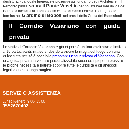
degli Uffizi- dal quale fuoriesce e prosegue sul lungarno degli Archibusieri. Il
sopra il Ponte Vecchio
Percorso passa
per poi attraversare da via de’
Bardi e affacciarsi all’interno della chiesa di Santa Felicita. Il
tour guidato
Giardino di Boboli
termina nel
, nei pressi della Grotta del Buontalenti.
Il Corridio Vasariano con guida
privata
La visita al Corridoio Vasariano è già di per sé un tour esclusivo e limitato
a 15 partecipanti, ma se si desidera vivere la magia del luogo con una
guida tutta per sé è possibile
prenotare un tour privato al Vasariano
! Con
una guida privata la visita è personalizzabile secondo i propri interessi e
le proprie necessità e potrete scoprire tutte le curiosità e gli aneddoti
legati a questo luogo magico.
SERVIZIO ASSISTENZA
Lunedì-venerdì 9,00- 15,00
0552670402