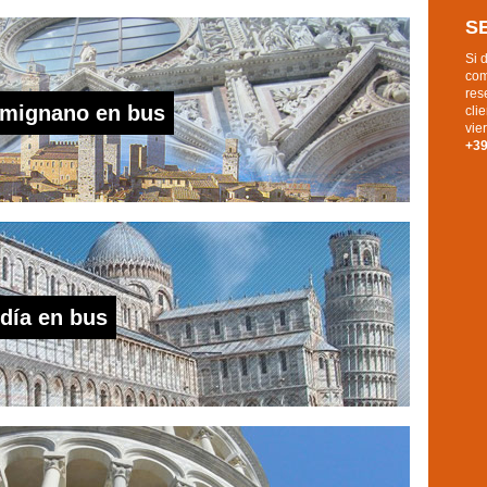
S
Si 
com
res
Gimignano en bus
cli
vie
+3
 día en bus