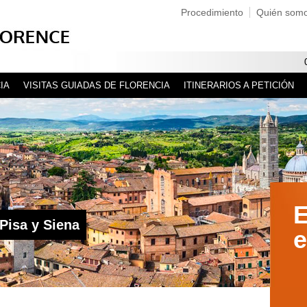
Procedimiento
Quién som
IA
VISITAS GUIADAS DE FLORENCIA
ITINERARIOS A PETICIÓN
E
Pisa y Siena
e