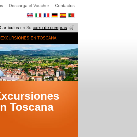
os
Descarga el Voucher
Contactos
0 artículos
en Su
carro de compras
EXCURSIONES EN TOSCANA
xcursiones
n Toscana