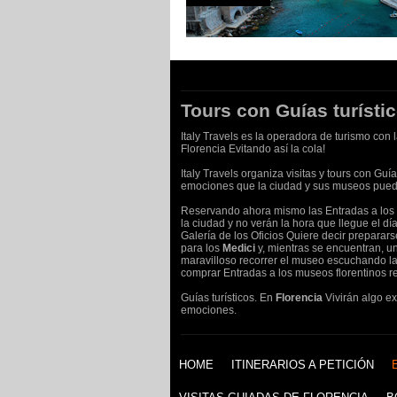
Tours con Guías turísti
Italy Travels es la operadora de turismo con
Florencia Evitando así la cola!
Italy Travels organiza visitas y tours con Guía
emociones que la ciudad y sus museos puede
Reservando ahora mismo las Entradas a lo
la ciudad y no verán la hora que llegue el dí
Galería de los Oficios Quiere decir preparars
para los
Medici
y, mientras se encuentran, un
maravilloso recorrer el museo escuchando las
comprar Entradas a los museos florentinos re
Guías turísticos. En
Florencia
Vivirán algo e
emociones.
HOME
ITINERARIOS A PETICIÓN