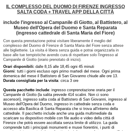
IL COMPLESSO DEL DUOMO DI FIRENZE INGRESSO
SALTA CODA + TRAVEL APP DELLA CITTÀ
include l'ingresso al Campanile di Giotto, al Battistero, al
Museo dell'Opera del Duomo e Santa Reparata
(ingresso cattedrale di Santa Maria del Fiore)
Con questa prenotazione potrai visitare liberamente il meglio del
complesso del Duomo di Firenze di Santa Maria del Fiore senza attese
alle biglietterie. La visita è libera senza guida e potrai organizzarla in
base alle tue tempistiche avendo cura di rispettare solo l'ingresso al
Campanile di Giotto (orario prenotato di inizio).
Orari disponibili:
dalle 8,15 alle 18,45 ogni 45 minuti
Giorni
: tutti i giorni escluso ogni primo martedì del mese. Ogni prima
domenica del mese il Battistero di San Giovanno chiude alle ore 13.
Durata consigliata per la visita
: circa 3 ore
Questa pacchetto include
: ingresso conprenotazione oraria per il
Campanile di Giotto (la salita prevede 414 scalini. Non ci sono
ascensori), ingresso salta coda al Battistero di San Giovanni, ingresso al
Museo dell'Opera del Duomo, ingresso in cattedrale senza coda e
accesso alla Basilica di Santa Reparata che si trova all'interno della
cattedrale. Il pacchetto include anche una guida multimediale da
scaricare su dispositivo mobile con file audio e video della città di
Firenze che potrà essere ascoltata senza limite di utilizzo. La guida
comprende tutti i principali monumenti e musei fiorentini, i punti di