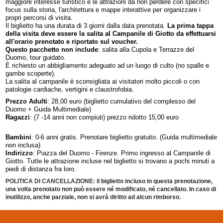
maggiore interesse turistico e le attrazioni da non perdere con specifici
focus sulla storia, l'architettura e mappe interattive per organizzare i
propri percorsi di visita.
Il biglietto ha una durata di 3 giorni dalla data prenotata.
La prima tappa
della visita deve essere la salita al Campanile di Giotto da effettuarsi
all'orario prenotato e riportato sul voucher.
Questo pacchetto non include
: salita alla Cupola e Terrazze del
Duomo, tour guidato.
È richiesto un abbigliamento adeguato ad un luogo di culto (no spalle e
gambe scoperte).
La salita al campanile è sconsigliata ai visitatori molto piccoli o con
patologie cardiache, vertigini e claustrofobia.
Prezzo Adulti
: 28,00 euro (biglietto cumulativo del complesso del
Duomo + Guida Multimediale)
Ragazzi
: (7 -14 anni non compiuti) prezzo ridotto 15,00 euro
Bambini
: 0-6 anni gratis. Prenotare biglietto gratuito. (Guida multimediale
non inclusa)
Indirizzo
: Piazza del Duomo - Firenze. Primo ingresso al Campanile di
Giotto. Tutte le attrazione incluse nel biglietto si trovano a pochi minuti a
piedi di distanza fra loro.
POLITICA DI CANCELLAZIONE: i
l biglietto incluso in questa prenotazione,
una volta prenotato non può essere né modificato, né cancellato. In caso di
inutilizzo, anche parziale, non si avrà diritto ad alcun rimborso.