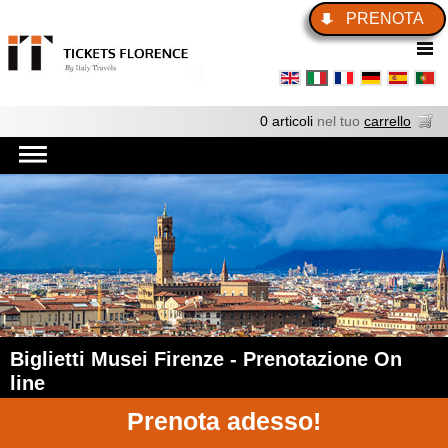
PRENOTA
0 articoli
nel tuo
carrello
Biglietti Musei Firenze - Prenotazione On
line
Prenota adesso!