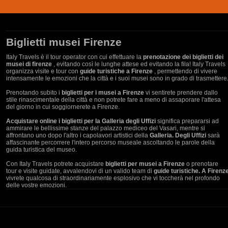
Biglietti musei Firenze
Italy Travels è il tour operator con cui effettuare la
prenotazione dei biglietti dei
musei di firenze
, evitando così le lunghe attese ed evitando la fila! Italy Travels
organizza visite e tour con
guide turistiche a Firenze
, permettendo di vivere
intensamente le emozioni che la città e i suoi musei sono in grado di trasmettere
Prenotando subito i
biglietti per i musei a Firenze
vi sentirete prendere dallo
stile rinascimentale della città e non potrete fare a meno di assaporare l'attesa
del giorno in cui soggiornerete a Firenze.
Acquistare online i biglietti per la Galleria degli Uffizi
significa prepararsi ad
ammirare le bellissime stanze del palazzo mediceo del Vasari, mentre si
affrontano uno dopo l'altro i capolavori artistici della
Galleria. Degli Uffizi
sarà
affascinante percorrere l'intero percorso museale ascoltando le parole della
guida turistica del museo.
Con Italy Travels potrete acquistare
biglietti per musei a Firenze
o prenotare
tour e visite guidate, avvalendovi di un valido team di
guide turistiche. A Firenz
vivrete qualcosa di straordinariamente esplosivo che vi toccherà nel profondo
delle vostre emozioni.