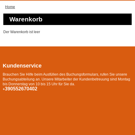
Home
Warenkorb
Der Warenkorb ist leer
Kundenservice
Brauchen Sie Hilfe beim Ausfüllen des Buchungsformulars, rufen Sie unsere
Buchungsabteilung an. Unsere Mitarbeiter der Kundenbetreuung sind Montag
bis Donnerstag von 10 bis 15 Uhr für Sie da.
390552670402
+